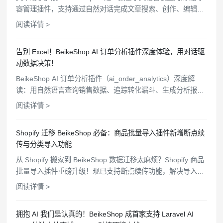
容管理插件，支持通过自然对话完成文章搜索、创作、编辑和
删除等操作，配备沉浸式聊天窗口、细粒度权限控制和操作审
阅读详情 >
计追踪，让商城内容维护变得简单高效。
告别 Excel！BeikeShop AI 订单分析插件深度体验，用对话驱
动数据决策！
BeikeShop AI 订单分析插件（ai_order_analytics）深度解
读：用自然语言查询销售数据、追踪转化漏斗、生成分析报
告，让你的独立站运营告别手动统计时代。
阅读详情 >
Shopify 迁移 BeikeShop 必备：商品批量导入插件新增断点续
传与分类导入功能
从 Shopify 搬家到 BeikeShop 数据迁移太麻烦？Shopify 商品
批量导入插件重磅升级！现已支持断点续传功能，解决导入中
断难题；并新增分类一键导入，完美同步 Shopify 分类结构。
阅读详情 >
点击了解如何更高效、完整地完成店铺数据迁移。
拥抱 AI 我们是认真的！BeikeShop 成首家支持 Laravel AI