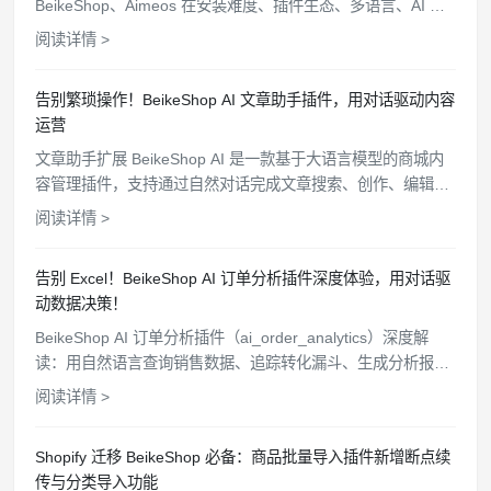
BeikeShop、Aimeos 在安装难度、插件生态、多语言、AI 功
能、站群管理等维度全面对比，帮你选出最适合的方案。
阅读详情 >
告别繁琐操作！BeikeShop AI 文章助手插件，用对话驱动内容
运营
文章助手扩展 BeikeShop AI 是一款基于大语言模型的商城内
容管理插件，支持通过自然对话完成文章搜索、创作、编辑和
删除等操作，配备沉浸式聊天窗口、细粒度权限控制和操作审
阅读详情 >
计追踪，让商城内容维护变得简单高效。
告别 Excel！BeikeShop AI 订单分析插件深度体验，用对话驱
动数据决策！
BeikeShop AI 订单分析插件（ai_order_analytics）深度解
读：用自然语言查询销售数据、追踪转化漏斗、生成分析报
告，让你的独立站运营告别手动统计时代。
阅读详情 >
Shopify 迁移 BeikeShop 必备：商品批量导入插件新增断点续
传与分类导入功能