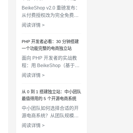
AI时代！
BeikeShop v2.0 重磅发布：
从付费授权改为完全免费开
放下载！升级至 Laravel 12
阅读详情 >
+ PHP 8.4，全新 UI 设计，
AI开发规范文件，
PHP 开发者必看：30 分钟搭建
WooCommerce API 对接，
一个功能完整的电商独立站
支持一键部署。
面向 PHP 开发者的实战教
程：用 BeikeShop（基于
Laravel）从零搭建一个功能
阅读详情 >
完整的电商独立站，涵盖安
装、配置、商品上架、支付
从 0 到 1 搭建独立站：中小团队
对接、主题定制全流程。
最值得用的 5 个开源电商系统
中小团队如何选择合适的开
源电商系统？从团队规模、
技术能力、预算、扩展性四
阅读详情 >
个维度，对比 BeikeShop、