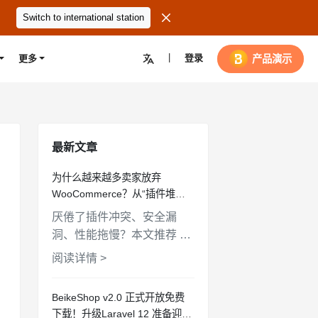

Switch to international station
|
登录

产品演示
更多
最新文章
为什么越来越多卖家放弃
WooCommerce？从“插件堆砌”
到“原生内置”的系统大盘点
厌倦了插件冲突、安全漏
洞、性能拖慢？本文推荐 4
个核心功能内置、不依赖插
阅读详情 >
件堆砌的现代电商系统，让
你的独立站干净、高效、安
BeikeShop v2.0 正式开放免费
全。
下载！升级Laravel 12 准备迎接