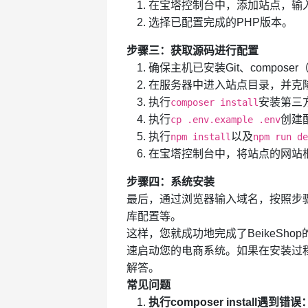
在宝塔控制台中，添加站点，输
选择已配置完成的PHP版本。
步骤三：获取源码进行配置
确保主机已安装Git、composer（
在服务器中进入站点目录，并克隆Be
执行
安装第三
composer install
执行
创建
cp .env.example .env
执行
以及
npm install
npm run de
在宝塔控制台中，将站点的网站根
步骤四：系统安装
最后，通过浏览器输入域名，按照步
库配置等。
这样，您就成功地完成了BeikeSh
速启动您的电商系统。如果在安装过
解答。
常见问题
执行composer install遇到错误