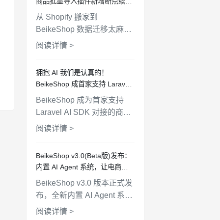
商品批量导入插件新增断点续传
与分类导入功能
从 Shopify 搬家到
BeikeShop 数据迁移太麻
烦？Shopify 商品批量导入
阅读详情 >
插件重磅升级！现已支持断
点续传功能，解决导入中断
拥抱 AI 我们是认真的！
难题；并新增分类一键导
BeikeShop 成首家支持 Laravel
入，完美同步 Shopify 分类
AI SDK 的独立站商城，MCP 对
BeikeShop 成为首家支持
结构。点击了解如何更高
接即将上线
Laravel AI SDK 对接的商城
效、完整地完成店铺数据迁
系统。已全面支持无头电
移。
阅读详情 >
商，MCP 协议开发完成正在
测试即将上线，持续开放更
BeikeShop v3.0(Beta版)发布：
多 API 接口，为卖家打造更
内置 AI Agent 系统，让电商管
智能的电商生态。
理更智能
BeikeShop v3.0 版本正式发
布，全新内置 AI Agent 系
统，支持多语言大模型、智
阅读详情 >
能工具链、工作流编排。让