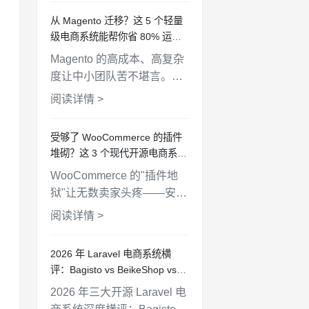
OpenCart、Bagisto 等 5 个
从 Magento 迁移？这 5 个轻量
开源方案，帮你找到最匹配
级电商系统能帮你省 80% 运维
的选择。
成本
Magento 的高成本、高复杂
度让中小团队苦不堪言。本
文推荐 5 个更轻量的电商替
阅读详情 >
代方案，帮你降本增效，从
BeikeShop 到 OpenCart 逐
受够了 WooCommerce 的插件
一分析。
堆砌？这 3 个现代开源电商系统
值得一试
WooCommerce 的"插件地
狱"让无数卖家头疼——安全
更新、兼容性冲突、性能拖
阅读详情 >
慢。本文推荐 3 个架构更现
代、核心功能开箱即用的开
2026 年 Laravel 电商系统横
源电商替代方案。
评：Bagisto vs BeikeShop vs
Aimeos，谁更适合你？
2026 年三大开源 Laravel 电