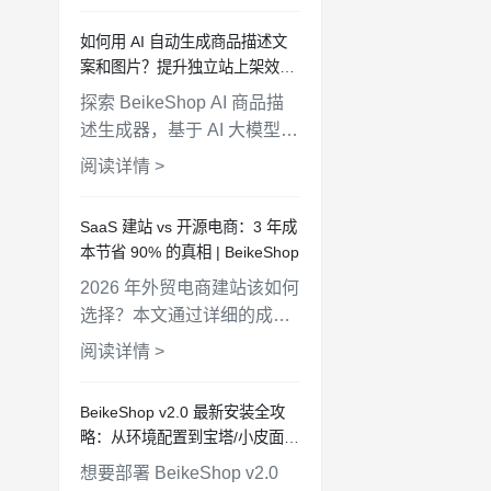
商家用自然语言管理商品、
如何用 AI 自动生成商品描述文
查询订单、分析客户，电商
案和图片？提升独立站上架效率
管理从此更简单高效。
10 倍 | BeikeShop
探索 BeikeShop AI 商品描
述生成器，基于 AI 大模型自
动生成商品文案和产品图
阅读详情 >
片。支持多语言、多风格、
批量生成，帮助电商卖家快
SaaS 建站 vs 开源电商：3 年成
速上架商品，提升运营效
本节省 90% 的真相 | BeikeShop
率。
2026 年外贸电商建站该如何
选择？本文通过详细的成本
对比和数据分析，解析
阅读详情 >
SaaS 建站与开源电商平台
的优劣势。BeikeShop 开源
BeikeShop v2.0 最新安装全攻
商城系统，100% 开源免
略：从环境配置到宝塔/小皮面板
费，助力外贸企业轻松扩展
部署
想要部署 BeikeShop v2.0
独立站业务。