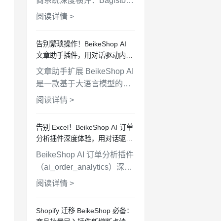
商系统深度横评：Bagisto、
BeikeShop、Aimeos 在安
阅读详情 >
装难度、插件生态、多语
言、AI 功能、站群管理等维
告别繁琐操作！BeikeShop AI
度全面对比，帮你选出最适
文章助手插件，用对话驱动内容
合的方案。
运营
文章助手扩展 BeikeShop AI
是一款基于大语言模型的商
城内容管理插件，支持通过
阅读详情 >
自然对话完成文章搜索、创
作、编辑和删除等操作，配
告别 Excel！BeikeShop AI 订单
备沉浸式聊天窗口、细粒度
分析插件深度体验，用对话驱动
权限控制和操作审计追踪，
数据决策！
BeikeShop AI 订单分析插件
让商城内容维护变得简单高
（ai_order_analytics）深度
效。
解读：用自然语言查询销售
阅读详情 >
数据、追踪转化漏斗、生成
分析报告，让你的独立站运
Shopify 迁移 BeikeShop 必备：
营告别手动统计时代。