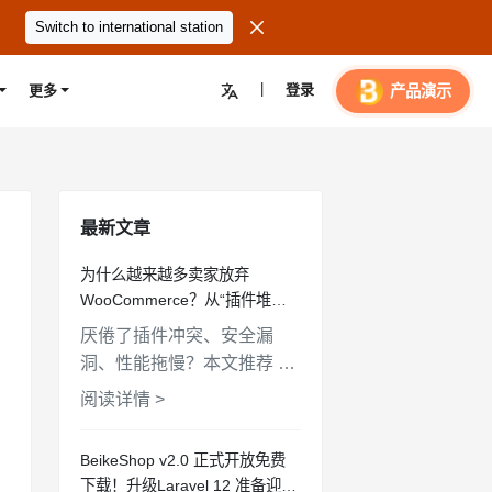

Switch to international station
|
登录

产品演示
更多
最新文章
为什么越来越多卖家放弃
WooCommerce？从“插件堆砌”
到“原生内置”的系统大盘点
厌倦了插件冲突、安全漏
洞、性能拖慢？本文推荐 4
个核心功能内置、不依赖插
阅读详情 >
件堆砌的现代电商系统，让
你的独立站干净、高效、安
BeikeShop v2.0 正式开放免费
全。
下载！升级Laravel 12 准备迎接