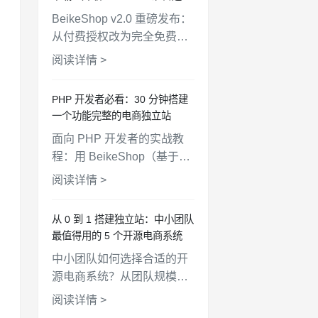
AI时代！
BeikeShop v2.0 重磅发布：
从付费授权改为完全免费开
放下载！升级至 Laravel 12
阅读详情 >
+ PHP 8.4，全新 UI 设计，
AI开发规范文件，
PHP 开发者必看：30 分钟搭建
WooCommerce API 对接，
一个功能完整的电商独立站
支持一键部署。
面向 PHP 开发者的实战教
程：用 BeikeShop（基于
Laravel）从零搭建一个功能
阅读详情 >
完整的电商独立站，涵盖安
装、配置、商品上架、支付
从 0 到 1 搭建独立站：中小团队
对接、主题定制全流程。
最值得用的 5 个开源电商系统
中小团队如何选择合适的开
源电商系统？从团队规模、
技术能力、预算、扩展性四
阅读详情 >
个维度，对比 BeikeShop、