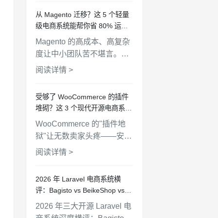
OpenCart、Bagisto 等 5 个
从 Magento 迁移？这 5 个轻量
开源方案，帮你找到最匹配
级电商系统能帮你省 80% 运维
的选择。
成本
Magento 的高成本、高复杂
度让中小团队苦不堪言。本
文推荐 5 个更轻量的电商替
阅读详情 >
代方案，帮你降本增效，从
BeikeShop 到 OpenCart 逐
受够了 WooCommerce 的插件
一分析。
堆砌？这 3 个现代开源电商系统
值得一试
WooCommerce 的"插件地
狱"让无数卖家头疼——安全
更新、兼容性冲突、性能拖
阅读详情 >
慢。本文推荐 3 个架构更现
代、核心功能开箱即用的开
2026 年 Laravel 电商系统横
源电商替代方案。
评：Bagisto vs BeikeShop vs
Aimeos，谁更适合你？
2026 年三大开源 Laravel 电