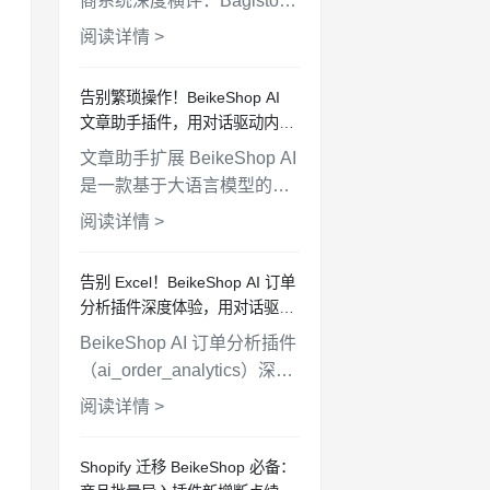
商系统深度横评：Bagisto、
BeikeShop、Aimeos 在安
阅读详情 >
装难度、插件生态、多语
言、AI 功能、站群管理等维
告别繁琐操作！BeikeShop AI
度全面对比，帮你选出最适
文章助手插件，用对话驱动内容
合的方案。
运营
文章助手扩展 BeikeShop AI
是一款基于大语言模型的商
城内容管理插件，支持通过
阅读详情 >
自然对话完成文章搜索、创
作、编辑和删除等操作，配
告别 Excel！BeikeShop AI 订单
备沉浸式聊天窗口、细粒度
分析插件深度体验，用对话驱动
权限控制和操作审计追踪，
数据决策！
BeikeShop AI 订单分析插件
让商城内容维护变得简单高
（ai_order_analytics）深度
效。
解读：用自然语言查询销售
阅读详情 >
数据、追踪转化漏斗、生成
分析报告，让你的独立站运
Shopify 迁移 BeikeShop 必备：
营告别手动统计时代。