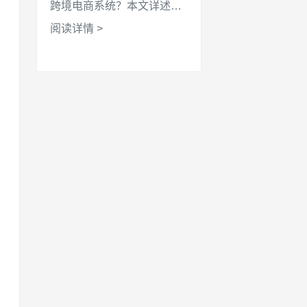
跨境电商系统？本文详述了
基于宝塔面板与小皮面板
阅读详情 >
（phpStudy）的安装步骤。
涵盖 PHP 8.2 环境配置、
fileinfo 扩展安装、Nginx 伪
静态设置等关键环节，助您
快速搭建高效稳定的外贸商
城。