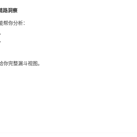
链路洞察
也能帮你分析：
”
”
性给你完整漏斗视图。