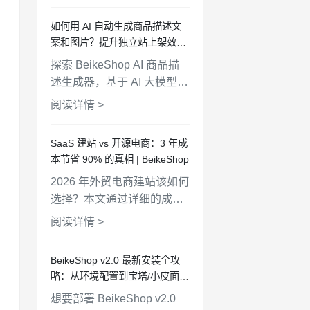
商家用自然语言管理商品、
如何用 AI 自动生成商品描述文
查询订单、分析客户，电商
案和图片？提升独立站上架效率
管理从此更简单高效。
10 倍 | BeikeShop
探索 BeikeShop AI 商品描
述生成器，基于 AI 大模型自
动生成商品文案和产品图
阅读详情 >
片。支持多语言、多风格、
批量生成，帮助电商卖家快
SaaS 建站 vs 开源电商：3 年成
速上架商品，提升运营效
本节省 90% 的真相 | BeikeShop
率。
2026 年外贸电商建站该如何
选择？本文通过详细的成本
对比和数据分析，解析
阅读详情 >
SaaS 建站与开源电商平台
的优劣势。BeikeShop 开源
BeikeShop v2.0 最新安装全攻
商城系统，100% 开源免
略：从环境配置到宝塔/小皮面板
费，助力外贸企业轻松扩展
部署
想要部署 BeikeShop v2.0
独立站业务。