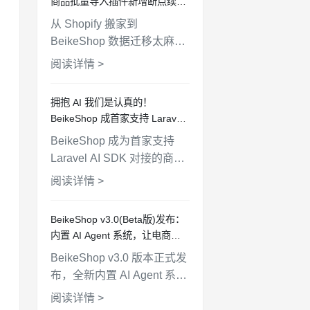
商品批量导入插件新增断点续传
与分类导入功能
从 Shopify 搬家到
BeikeShop 数据迁移太麻
烦？Shopify 商品批量导入
阅读详情 >
插件重磅升级！现已支持断
点续传功能，解决导入中断
拥抱 AI 我们是认真的！
难题；并新增分类一键导
BeikeShop 成首家支持 Laravel
入，完美同步 Shopify 分类
AI SDK 的独立站商城，MCP 对
BeikeShop 成为首家支持
结构。点击了解如何更高
接即将上线
Laravel AI SDK 对接的商城
效、完整地完成店铺数据迁
系统。已全面支持无头电
移。
阅读详情 >
商，MCP 协议开发完成正在
测试即将上线，持续开放更
BeikeShop v3.0(Beta版)发布：
多 API 接口，为卖家打造更
内置 AI Agent 系统，让电商管
智能的电商生态。
理更智能
BeikeShop v3.0 版本正式发
布，全新内置 AI Agent 系
统，支持多语言大模型、智
阅读详情 >
能工具链、工作流编排。让